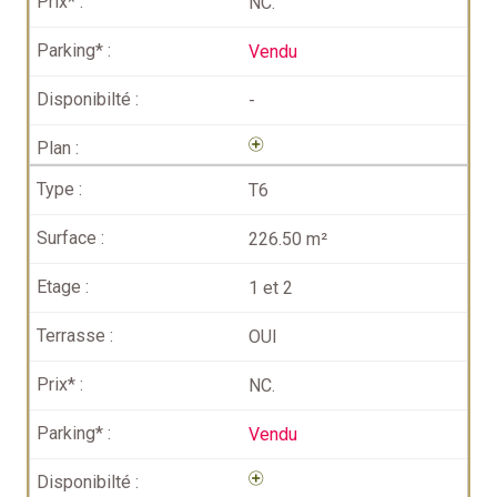
NC.
Vendu
-
T6
226.50 m²
1 et 2
OUI
NC.
Vendu